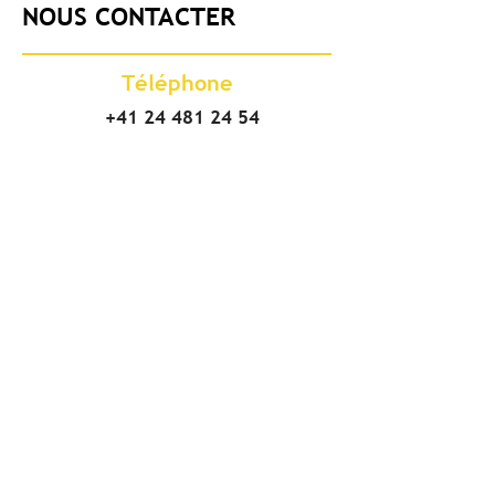
NOUS CONTACTER
Téléphone
+41 24 481 24 54
Adresse
Vodoz travaux spéciaux SA
Chemin des Bresoleys 26
1896 Vouvry/VS
CH - Suisse
Succursale de Grône
Chemin de Tsandon 10
3979 Grône/VS
E-mail
info@vodoz.ch