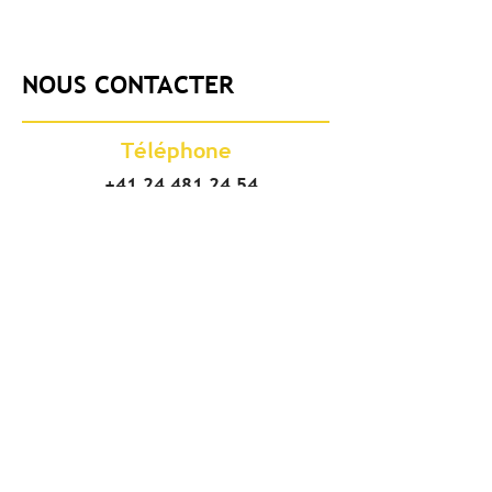
NOUS CONTACTER
Téléphone
+41 24 481 24 54
Adresse
Vodoz travaux spéciaux SA
Chemin des Bresoleys 26
1896 Vouvry/VS
CH - Suisse
Succursale de Grône
Chemin de Tsandon 10
3979 Grône/VS
E-mail