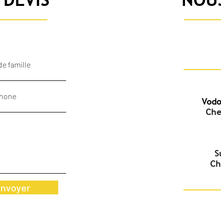
Vodo
Che
S
Ch
nvoyer