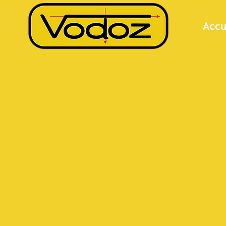
Pousse-tube acier battu à Vétroz (VS) - CAD
Accu