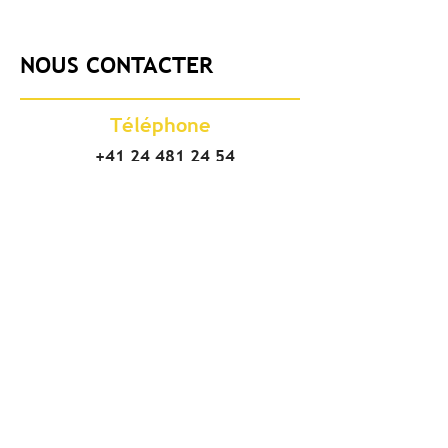
NOUS CONTACTER
Téléphone
+41 24 481 24 54
Adresse
Vodoz travaux spéciaux SA
Chemin des Bresoleys 26
1896 Vouvry/VS
CH - Suisse
Succursale de Grône
Chemin de Tsandon 10
3979 Grône/VS
E-mail