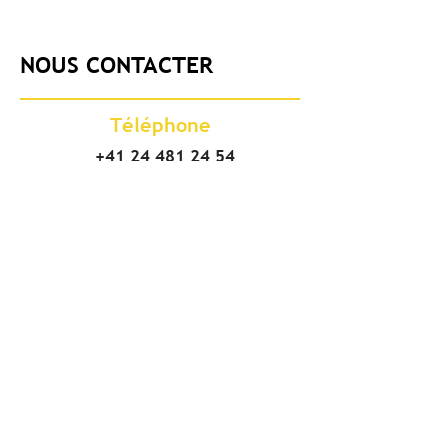
NOUS CONTACTER
Téléphone
+41 24 481 24 54
Adresse
Vodoz travaux spéciaux SA
Chemin des Bresoleys 26
1896 Vouvry/VS
CH - Suisse
Succursale de Grône
Chemin de Tsandon 10
3979 Grône/VS
E-mail