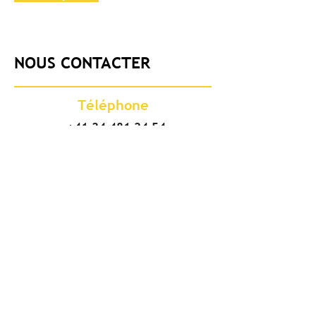
NOUS CONTACTER
Téléphone
+41 24 481 24 54
Adresse
Vodoz travaux spéciaux SA
Chemin des Bresoleys 26
1896 Vouvry/VS
CH - Suisse
Succursale de Grône
Chemin de Tsandon 10
3979 Grône/VS
E-mail