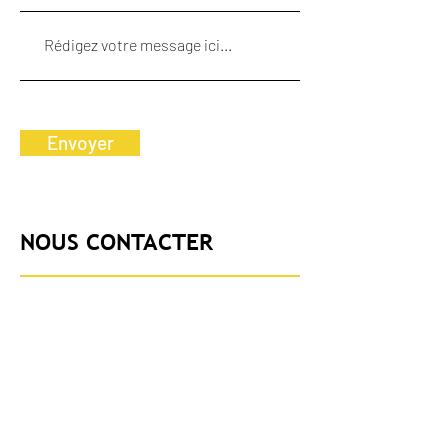
Envoyer
NOUS CONTACTER
Téléphone
+41 24 481 24 54
Adresse
Vodoz travaux spéciaux SA
Chemin des Bresoleys 26