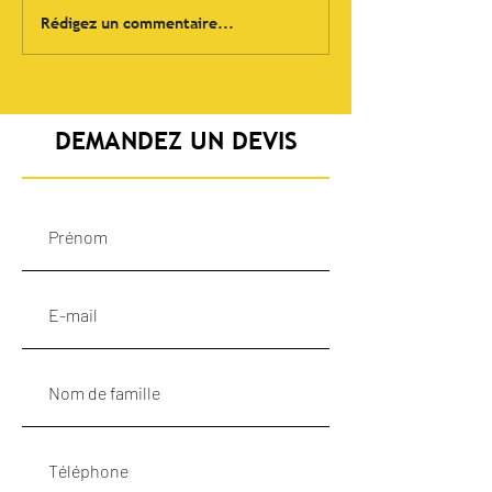
Mise en place de 4
Rédigez un commentaire...
pompes de 600 lt/min
avec sondes de niveaux -
Système d'alarme
DEMANDEZ UN DEVIS