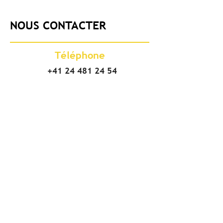
NOUS CONTACTER
Téléphone
+41 24 481 24 54
Adresse
Vodoz travaux spéciaux SA
Chemin des Bresoleys 26
1896 Vouvry/VS
CH - Suisse
Succursale de Grône
Chemin de Tsandon 10
3979 Grône/VS
E-mail
info@vodoz.ch