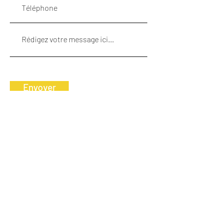
Envoyer
NOUS CONTACTER
Téléphone
+41 24 481 24 54
Adresse
Vodoz travaux spéciaux SA