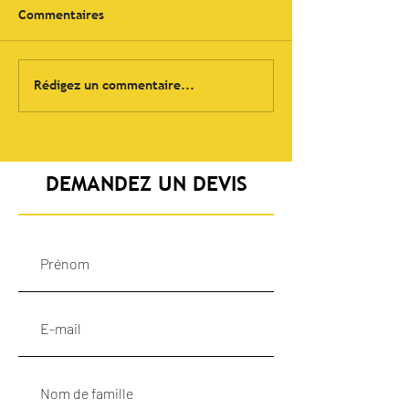
Commentaires
Forage horizont
Mise en place de 4
Rédigez un commentaire...
pompes de 600 lt/min
avec sondes de niveaux -
Système d'alarme
DEMANDEZ UN DEVIS